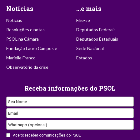
Notícias
...e mais
Notícias
Filie-se
Resoluções e notas
Deputados Federais
PSOL na Câmara
Deputados Estaduais
Fundação Lauro Campos e
Sede Nacional
Marielle Franco
Estados
Observatório da crise
Receba informações do PSOL
Phone
Seu Nome
Number
Email
Whatsapp (opcional)
Aceito receber comunicações do PSOL.