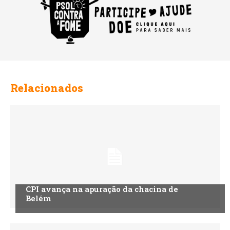
Relacionados
CPI avança na apuração da chacina de
Belém