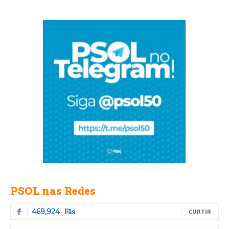
PSOL nas Redes
Fãs
469,924
CURTIR