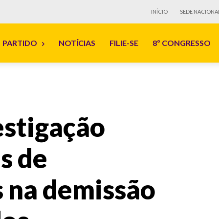
INÍCIO
SEDE NACIONA
PARTIDO
NOTÍCIAS
FILIE-SE
8º CONGRESSO
estigação
s de
s na demissão