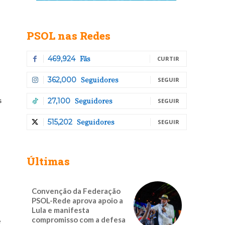
PSOL nas Redes
Fãs
469,924
CURTIR
Seguidores
362,000
SEGUIR
Seguidores
27,100
SEGUIR
s
Seguidores
515,202
SEGUIR
Últimas
Convenção da Federação
PSOL-Rede aprova apoio a
Lula e manifesta
compromisso com a defesa
e