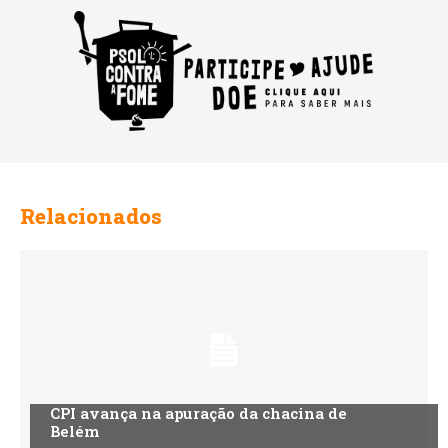
Relacionados
CPI avança na apuração da chacina de
Belém