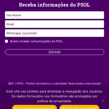
Receba informações do PSOL
Company
Seu Nome
Name
Email
Whatsapp (opcional)
Aceito receber comunicações do PSOL.
ENVIAR
2021 | PSOL - Partido Socialismo e Liberdade | Autorizada a reprodução
desde que citada a fonte.
Este site usa cookies para dinamizar a navegação dos usuários.
Os dados fornecidos nos formulários são protegidos por
política de privacidade.
Site desenvolvido por
Appmobi
Estou ciente e de acordo
Política de privacidade