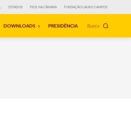
L
ESTADOS
PSOL NA CÂMARA
FUNDAÇÃO LAURO CAMPOS
DOWNLOADS
PRESIDÊNCIA
Busca