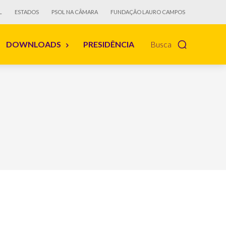
L
ESTADOS
PSOL NA CÂMARA
FUNDAÇÃO LAURO CAMPOS
DOWNLOADS
PRESIDÊNCIA
Busca