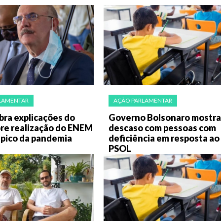
LAMENTAR
AÇÃO PARLAMENTAR
bra explicações do
Governo Bolsonaro mostra
re realização do ENEM
descaso com pessoas com
 pico da pandemia
deficiência em resposta ao
PSOL