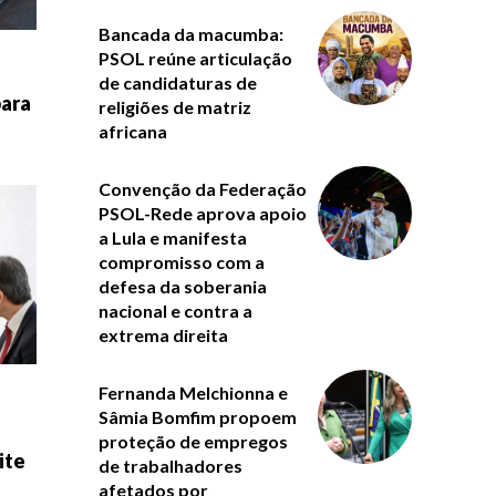
Bancada da macumba:
PSOL reúne articulação
de candidaturas de
para
religiões de matriz
africana
Convenção da Federação
PSOL-Rede aprova apoio
a Lula e manifesta
compromisso com a
defesa da soberania
nacional e contra a
extrema direita
Fernanda Melchionna e
Sâmia Bomfim propoem
a
proteção de empregos
ite
de trabalhadores
afetados por