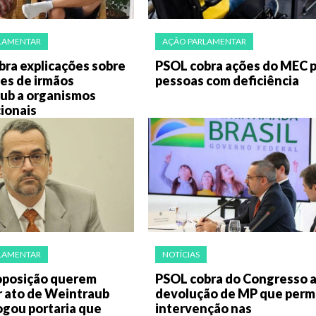
LAMENTAR
AÇÃO PARLAMENTAR
bra explicações sobre
PSOL cobra ações do MEC 
es de irmãos
pessoas com deficiência
ub a organismos
ionais
LAMENTAR
NOTÍCIAS
oposição querem
PSOL cobra do Congresso 
r ato de Weintraub
devolução de MP que perm
ogou portaria que
intervenção nas