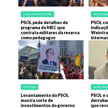
AÇÃO PARLAMENTAR
AÇÃO PAR
PSOL pede detalhes de
PSOL co
programa do MEC que
indicaçõ
contrata militares da reserva
Weintra
como pedagogos
internac
NOTÍCIAS
AÇÃO PAR
Levantamento do PSOL
PSOL e 
mostra corte de
derruba
investimentos do governo
que rev