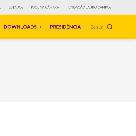
L
ESTADOS
PSOL NA CÂMARA
FUNDAÇÃO LAURO CAMPOS
DOWNLOADS
PRESIDÊNCIA
Busca