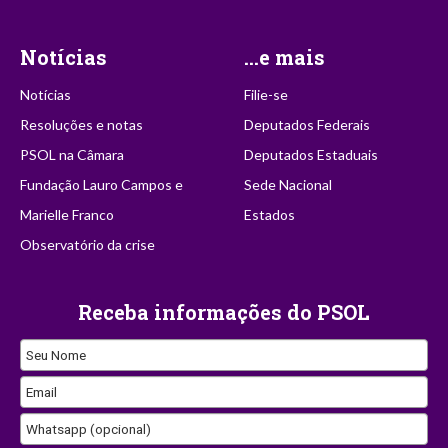
Notícias
...e mais
Notícias
Filie-se
Resoluções e notas
Deputados Federais
PSOL na Câmara
Deputados Estaduais
Fundação Lauro Campos e
Sede Nacional
Marielle Franco
Estados
Observatório da crise
Receba informações do PSOL
Seu Nome
Business
Email
Email
Whatsapp (opcional)