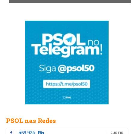
PSOL nas Redes
Fãs
469,924
CURTIR