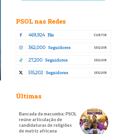
PSOL nas Redes
Fãs
469,924
CURTIR
Seguidores
362,000
SEGUIR
Seguidores
27,200
SEGUIR
Seguidores
515,202
SEGUIR
Últimas
Bancada da macumba: PSOL
reúne articulação de
candidaturas de religiões
de matriz africana