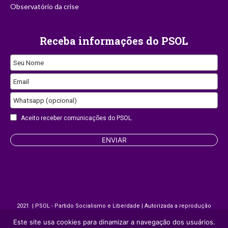
Observatório da crise
Receba informações do PSOL
Seu Nome
Website
Email
URL
Whatsapp (opcional)
Aceito receber comunicações do PSOL.
ENVIAR
2021 | PSOL - Partido Socialismo e Liberdade | Autorizada a reprodução
desde que citada a fonte.
Este site usa cookies para dinamizar a navegação dos usuários.