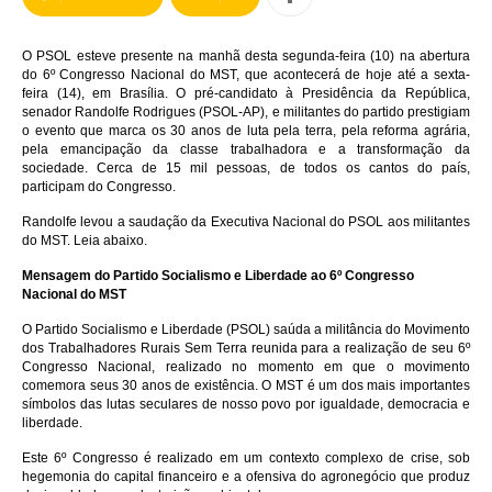
O PSOL esteve presente na manhã desta segunda-feira (10) na abertura
do 6º Congresso Nacional do MST, que acontecerá de hoje até a sexta-
feira (14), em Brasília. O pré-candidato à Presidência da República,
senador Randolfe Rodrigues (PSOL-AP), e militantes do partido prestigiam
o evento que marca os 30 anos de luta pela terra, pela reforma agrária,
pela emancipação da classe trabalhadora e a transformação da
sociedade. Cerca de 15 mil pessoas, de todos os cantos do país,
participam do Congresso.
Randolfe levou a saudação da Executiva Nacional do PSOL aos militantes
do MST. Leia abaixo.
Men
sagem
d
o Partido Socialismo
e
Liberdade
a
o 6º Congresso
Nacional
d
o MST
O Partido Socialismo e Liberdade (PSOL) saúda a militância do Movimento
dos Trabalhadores Rurais Sem Terra reunida para a realização de seu 6º
Congresso Nacional, realizado no momento em que o movimento
comemora seus 30 anos de existência. O MST é um dos mais importantes
símbolos das lutas seculares de nosso povo por igualdade, democracia e
liberdade.
Este 6º Congresso é realizado em um contexto complexo de crise, sob
hegemonia do capital financeiro e a ofensiva do agronegócio que
produz