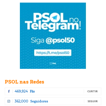
PSOL nas Redes
Fãs
469,924
CURTIR
Seguidores
362,000
SEGUIR