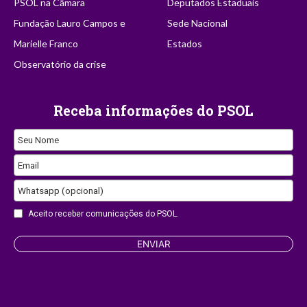
PSOL na Câmara
Deputados Estaduais
Fundação Lauro Campos e
Sede Nacional
Marielle Franco
Estados
Observatório da crise
Receba informações do PSOL
Seu Nome
Email
Contact
Whatsapp (opcional)
Email
Aceito receber comunicações do PSOL.
ENVIAR