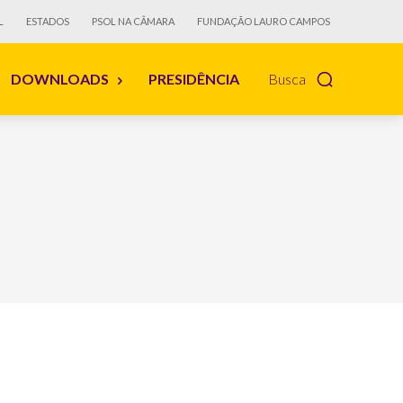
L
ESTADOS
PSOL NA CÂMARA
FUNDAÇÃO LAURO CAMPOS
DOWNLOADS
PRESIDÊNCIA
Busca