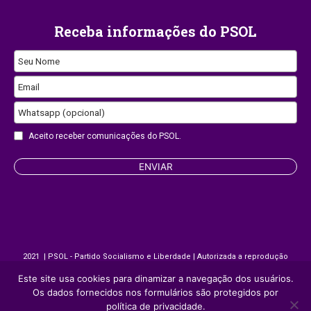
Receba informações do PSOL
Seu Nome
Email
Email
Whatsapp (opcional)
Aceito receber comunicações do PSOL.
ENVIAR
2021 | PSOL - Partido Socialismo e Liberdade | Autorizada a reprodução
desde que citada a fonte.
Este site usa cookies para dinamizar a navegação dos usuários.
Os dados fornecidos nos formulários são protegidos por
Site desenvolvido por
Appmobi
política de privacidade.