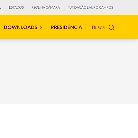
L
ESTADOS
PSOL NA CÂMARA
FUNDAÇÃO LAURO CAMPOS
DOWNLOADS
PRESIDÊNCIA
Busca