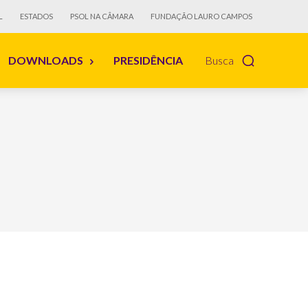
L
ESTADOS
PSOL NA CÂMARA
FUNDAÇÃO LAURO CAMPOS
DOWNLOADS
PRESIDÊNCIA
Busca