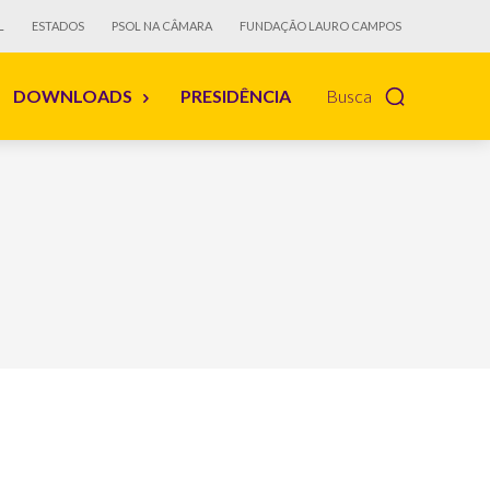
L
ESTADOS
PSOL NA CÂMARA
FUNDAÇÃO LAURO CAMPOS
DOWNLOADS
PRESIDÊNCIA
Busca